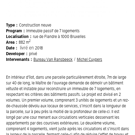
Type
Construction neuve
Program
Immeuble passif de 7 logements
Localisation
rue de Flandre à 1000 Bruxelles
2
Area
882 m
Date
livré en
2018
Developer
privé
Intervenants
Bureau Van Ransbeeck
Michel Cuypers
En intérieur d'îlot, dans une parcelle particulièrement étroite, 7m de large
sur 40 de long, le Maître de l'ouvrage demande de démolir un bâtiment
vétuste et instable pour reconstruire un immeuble de 7 logements, en
respectant les critères des bâtiments passifs. Le projet est divisé en 2
volumes. Un premier volume, comprenant 3 unités de logements et un rez-
de-chaussée dévolu aux locaux de services, s'inscrit dans la longueur de
la parcelle, sur à peu près la moitié de la profondeur de celle-ci. Il est
longé par une cour menant aux circulations verticales desservant les
appartements par des coursives extérieures. Le deuxième volume,
comprenant 4 logements, vient juste après les circulations et s'inscrit dans
la largeur de la parcelle, fermant celle-ci afin de réduire l'effet de boyau et