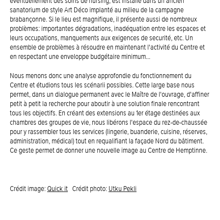
éventuellement des soins de nursing, est installé dans un ancien
sanatorium de style Art Déco implanté au milieu de la campagne
brabançonne. Si le lieu est magnifique, il présente aussi de nombreux
problèmes: importantes dégradations, inadéquation entre les espaces et
leurs occupations, manquements aux exigences de securité, etc. Un
ensemble de problèmes à résoudre en maintenant l'activité du Centre et
en respectant une enveloppe budgétaire minimum...
Nous menons donc une analyse approfondie du fonctionnement du
Centre et étudions tous les scénarii possibles. Cette large base nous
permet, dans un dialogue permanent avec le Maître de l'ouvrage, d'affiner
petit à petit la recherche pour aboutir à une solution finale rencontrant
tous les objectifs. En créant des extensions au 1er étage destinées aux
chambres des groupes de vie, nous libérons l'espace du rez-de-chaussée
pour y rassembler tous les services (lingerie, buanderie, cuisine, réserves,
administration, médical) tout en requalifiant la façade Nord du bâtiment.
Ce geste permet de donner une nouvelle image au Centre de Hemptinne.
Crédit image:
Quick it
Crédit photo:
Utku Pekli